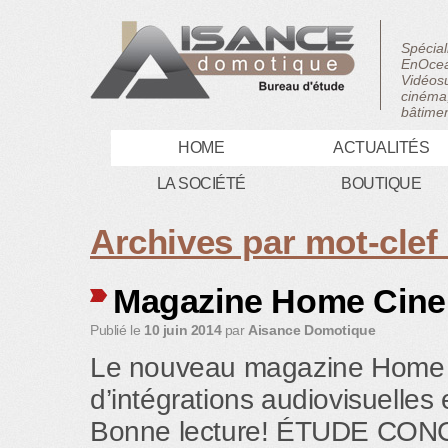
Spécial
EnOcea
Vidéosu
cinéma,
bâtimen
HOME
ACTUALITÉS
LA SOCIÉTÉ
BOUTIQUE
Archives par mot-clef
Magazine Home Cine’
Publié le
10 juin 2014
par
Aisance Domotique
Le nouveau magazine Home Ci
d’intégrations audiovisuelles
Bonne lecture! ÉTUDE CO