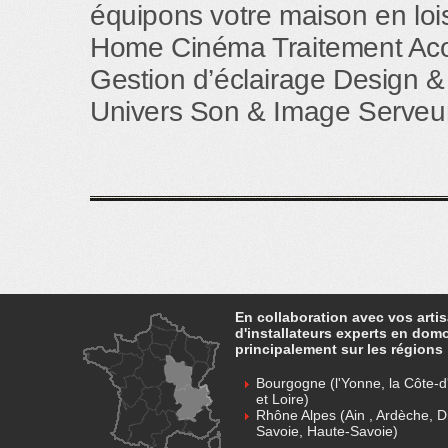
équipons votre maison en loisi
Home Cinéma Traitement Aco
Gestion d’éclairage Design &
Univers Son & Image Serveur
En collaboration avec vos arti
d'installateurs experts en dom
principalement sur les régions 
Bourgogne (l'Yonne, la Côte-d'
et Loire)
Rhône Alpes (Ain , Ardèche, D
Savoie, Haute-Savoie)