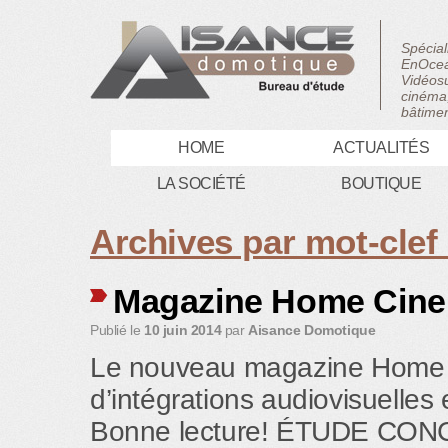
Spécial
EnOcea
Vidéosu
cinéma,
bâtimen
HOME
ACTUALITÉS
LA SOCIÉTÉ
BOUTIQUE
Archives par mot-clef
Magazine Home Cine’
Publié le
10 juin 2014
par
Aisance Domotique
Le nouveau magazine Home Ci
d’intégrations audiovisuelles
Bonne lecture! ÉTUDE CO