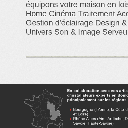
équipons votre maison en loisi
Home Cinéma Traitement Aco
Gestion d’éclairage Design &
Univers Son & Image Serveur
En collaboration avec vos arti
d'installateurs experts en dom
principalement sur les régions 
Bourgogne (l'Yonne, la Côte-d'
et Loire)
Rhône Alpes (Ain , Ardèche, D
Savoie, Haute-Savoie)