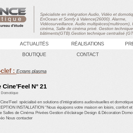
Spécialiste en intégration Audio, Vidéo et domot
EnOcean et Somfy à Valence(26000). Alarme,
Vidéosurveillance. Audio multipièces(multiroom)
cinéma, Salle de cinéma privé. Gestion techniqu
bâtiments(GTB).Gestion technique centralisé (G
ACTUALITÉS
RÉALISATIONS
PR
BOUTIQUE
CONTACT
clef :
Ecrans plasma
Cine’Feel N° 21
 Domotique
e’Feel spécialisé en solutions d’intégrations audiovisuelles et domotique
TION INSTALLATION “Nous équipons votre maison en loisirs, confort et s
 Salles de Cinéma Privées Gestion d’éclairage Design & Décoration Domot
déo Nous contacter