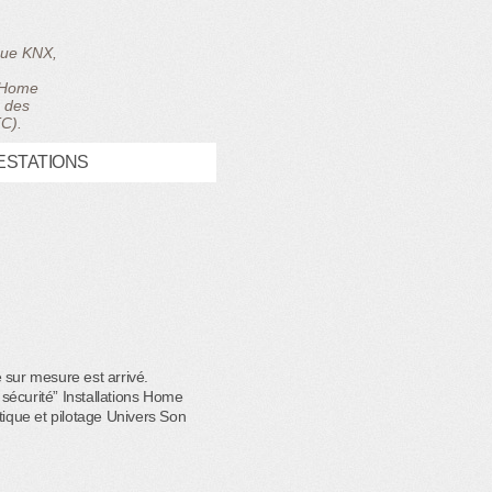
ique KNX,
, Home
e des
TC).
ESTATIONS
 sur mesure est arrivé.
écurité” Installations Home
ique et pilotage Univers Son