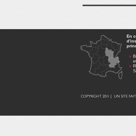
En c
d'in
prin
B
e
R
S