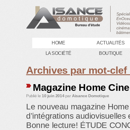
Spécial
EnOcea
Vidéosu
cinéma,
bâtimen
HOME
ACTUALITÉS
LA SOCIÉTÉ
BOUTIQUE
Archives par mot-clef
Magazine Home Cine’
Publié le
10 juin 2014
par
Aisance Domotique
Le nouveau magazine Home Ci
d’intégrations audiovisuelles
Bonne lecture! ÉTUDE CO