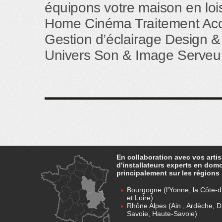
équipons votre maison en loisi
Home Cinéma Traitement Aco
Gestion d’éclairage Design &
Univers Son & Image Serveur
En collaboration avec vos arti
d'installateurs experts en dom
principalement sur les régions 
Bourgogne (l'Yonne, la Côte-d'
et Loire)
Rhône Alpes (Ain , Ardèche, D
Savoie, Haute-Savoie)