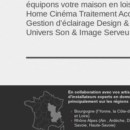
équipons votre maison en loisi
Home Cinéma Traitement Aco
Gestion d’éclairage Design &
Univers Son & Image Serveur
En collaboration avec vos arti
d'installateurs experts en dom
principalement sur les régions 
Bourgogne (l'Yonne, la Côte-d'
et Loire)
Rhône Alpes (Ain , Ardèche, D
Savoie, Haute-Savoie)