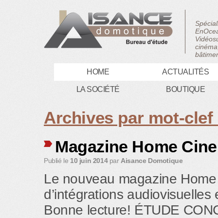
Spécial
EnOcea
Vidéosu
cinéma,
bâtimen
HOME
ACTUALITÉS
LA SOCIÉTÉ
BOUTIQUE
Archives par mot-clef
Magazine Home Cine’
Publié le
10 juin 2014
par
Aisance Domotique
Le nouveau magazine Home Ci
d’intégrations audiovisuelles
Bonne lecture! ÉTUDE CO