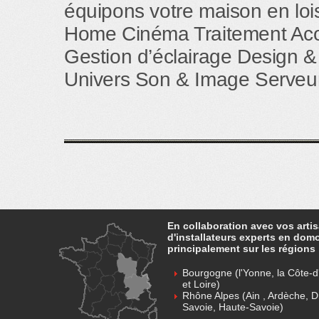
équipons votre maison en loisi
Home Cinéma Traitement Aco
Gestion d’éclairage Design &
Univers Son & Image Serveur
En collaboration avec vos arti
d'installateurs experts en dom
principalement sur les régions 
Bourgogne (l'Yonne, la Côte-d'
et Loire)
Rhône Alpes (Ain , Ardèche, D
Savoie, Haute-Savoie)