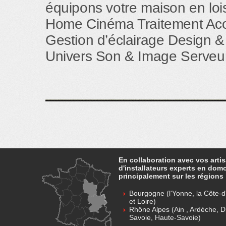
équipons votre maison en loisi
Home Cinéma Traitement Aco
Gestion d’éclairage Design &
Univers Son & Image Serveur
En collaboration avec vos arti
d'installateurs experts en dom
principalement sur les régions 
Bourgogne (l'Yonne, la Côte-d'
et Loire)
Rhône Alpes (Ain , Ardèche, D
Savoie, Haute-Savoie)