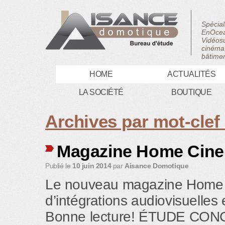
Spécial
EnOcea
Vidéosu
cinéma,
bâtimen
HOME
ACTUALITÉS
LA SOCIÉTÉ
BOUTIQUE
Archives par mot-clef
Magazine Home Cine’
Publié le
10 juin 2014
par
Aisance Domotique
Le nouveau magazine Home Ci
d’intégrations audiovisuelles
Bonne lecture! ÉTUDE CO