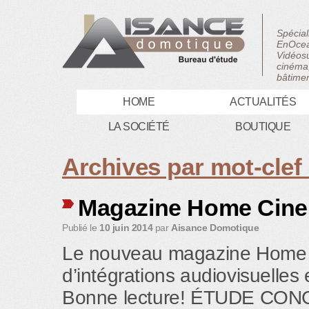
Spécial
EnOcea
Vidéosu
cinéma,
bâtimen
HOME
ACTUALITÉS
LA SOCIÉTÉ
BOUTIQUE
Archives par mot-clef
Magazine Home Cine’
Publié le
10 juin 2014
par
Aisance Domotique
Le nouveau magazine Home Ci
d’intégrations audiovisuelles
Bonne lecture! ÉTUDE CO