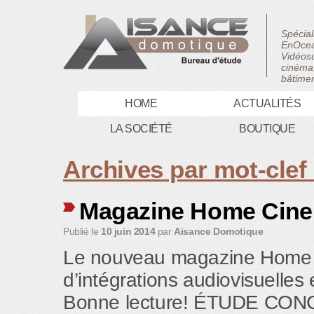
Spécial
EnOcea
Vidéosu
cinéma,
bâtimen
HOME
ACTUALITÉS
LA SOCIÉTÉ
BOUTIQUE
Archives par mot-clef
Magazine Home Cine’
Publié le
10 juin 2014
par
Aisance Domotique
Le nouveau magazine Home Ci
d’intégrations audiovisuelles
Bonne lecture! ÉTUDE CO