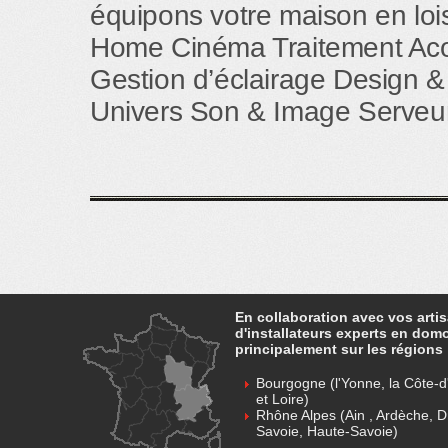
équipons votre maison en loisi
Home Cinéma Traitement Aco
Gestion d’éclairage Design &
Univers Son & Image Serveur
En collaboration avec vos arti
d'installateurs experts en dom
principalement sur les régions 
Bourgogne (l'Yonne, la Côte-d'
et Loire)
Rhône Alpes (Ain , Ardèche, D
Savoie, Haute-Savoie)