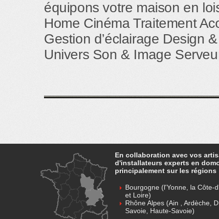
équipons votre maison en loisi
Home Cinéma Traitement Aco
Gestion d’éclairage Design &
Univers Son & Image Serveur
En collaboration avec vos arti
d'installateurs experts en dom
principalement sur les régions 
Bourgogne (l'Yonne, la Côte-d'
et Loire)
Rhône Alpes (Ain , Ardèche, D
Savoie, Haute-Savoie)