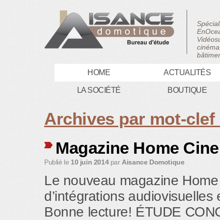
Spécial
EnOcea
Vidéosu
cinéma,
bâtimen
HOME
ACTUALITÉS
LA SOCIÉTÉ
BOUTIQUE
Archives par mot-clef
Magazine Home Cine’
Publié le
10 juin 2014
par
Aisance Domotique
Le nouveau magazine Home Ci
d’intégrations audiovisuelles
Bonne lecture! ÉTUDE CO