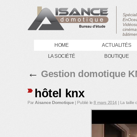
Spécial
EnOcea
Vidéosu
cinéma,
bâtimen
HOME
ACTUALITÉS
LA SOCIÉTÉ
BOUTIQUE
←
Gestion domotique KN
hôtel knx
Par
Aisance Domotique
|
Publié le
8 mars 2014
|
La taille 