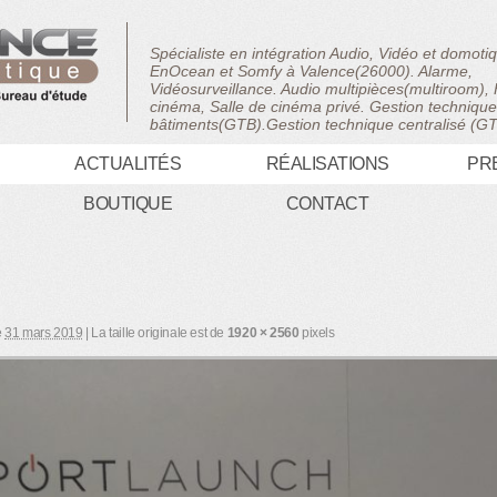
Spécialiste en intégration Audio, Vidéo et domot
EnOcean et Somfy à Valence(26000). Alarme,
Vidéosurveillance. Audio multipièces(multiroom)
cinéma, Salle de cinéma privé. Gestion techniqu
bâtiments(GTB).Gestion technique centralisé (G
ACTUALITÉS
RÉALISATIONS
PR
BOUTIQUE
CONTACT
e
31 mars 2019
|
La taille originale est de
1920 × 2560
pixels