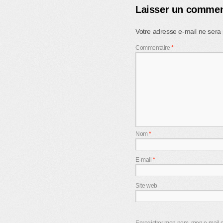
Laisser un commen
Votre adresse e-mail ne sera 
Commentaire
*
Nom
*
E-mail
*
Site web