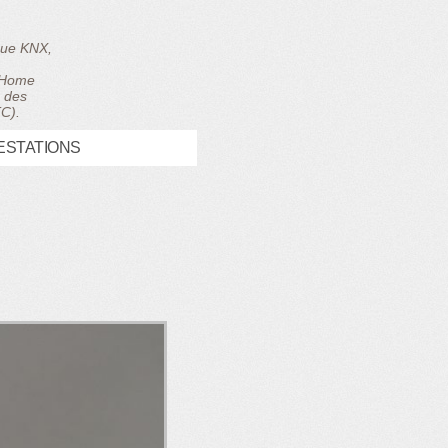
ique KNX,
, Home
e des
TC).
ESTATIONS