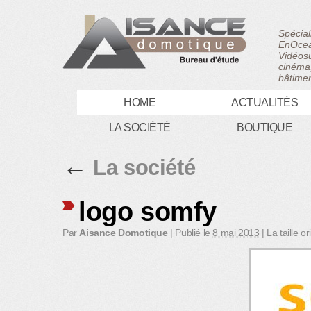
Spécial
EnOcea
Vidéosu
cinéma,
bâtimen
HOME
ACTUALITÉS
LA SOCIÉTÉ
BOUTIQUE
←
La société
logo somfy
Par
Aisance Domotique
|
Publié le
8 mai 2013
|
La taille o