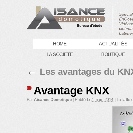
Spécial
EnOcea
Vidéosu
cinéma,
bâtimen
HOME
ACTUALITÉS
LA SOCIÉTÉ
BOUTIQUE
←
Les avantages du KN
Avantage KNX
Par
Aisance Domotique
|
Publié le
7 mars 2014
|
La taille 