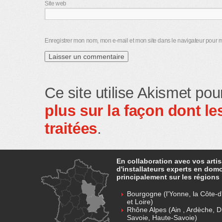
Site web
Enregistrer mon nom, mon e-mail et mon site dans le navigateur pour
Ce site utilise Akismet pou
plus sur la façon dont 
traitées
.
En collaboration avec vos arti
d'installateurs experts en dom
principalement sur les régions 
Bourgogne (l'Yonne, la Côte-d'
et Loire)
Rhône Alpes (Ain , Ardèche, D
Savoie, Haute-Savoie)