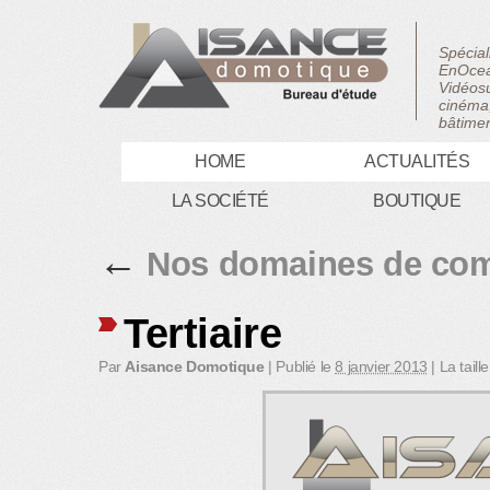
Spécial
EnOcea
Vidéosu
cinéma,
bâtimen
HOME
ACTUALITÉS
LA SOCIÉTÉ
BOUTIQUE
←
Nos domaines de com
Tertiaire
Par
Aisance Domotique
|
Publié le
8 janvier 2013
|
La taill