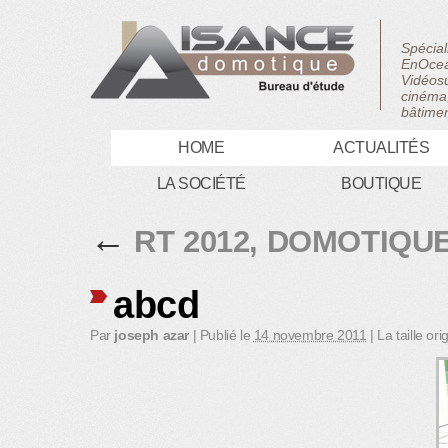
Spécial
EnOcea
Vidéosu
cinéma,
bâtimen
HOME
ACTUALITÉS
LA SOCIÉTÉ
BOUTIQUE
←
RT 2012, DOMOTIQU
abcd
Par
joseph azar
|
Publié le
14 novembre 2011
|
La taille ori