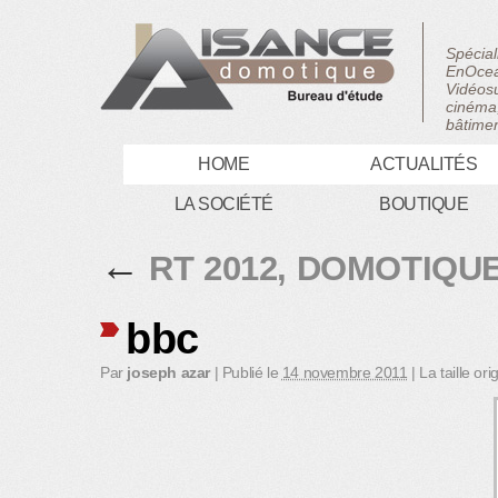
Spécial
EnOcea
Vidéosu
cinéma,
bâtimen
HOME
ACTUALITÉS
LA SOCIÉTÉ
BOUTIQUE
←
RT 2012, DOMOTIQU
bbc
Par
joseph azar
|
Publié le
14 novembre 2011
|
La taille ori