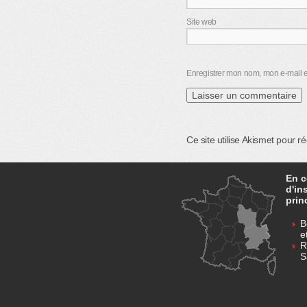
Site web
Enregistrer mon nom, mon e-mail e
Ce site utilise Akismet pour r
En c
d'in
prin
B
e
R
S