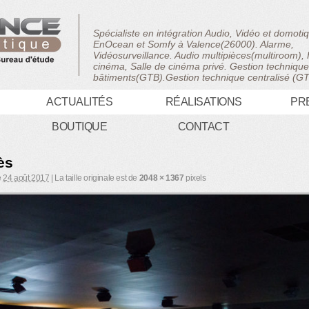
Spécialiste en intégration Audio, Vidéo et domot
EnOcean et Somfy à Valence(26000). Alarme,
Vidéosurveillance. Audio multipièces(multiroom)
cinéma, Salle de cinéma privé. Gestion techniqu
bâtiments(GTB).Gestion technique centralisé (G
ACTUALITÉS
RÉALISATIONS
PR
BOUTIQUE
CONTACT
ès
e
24 août 2017
|
La taille originale est de
2048 × 1367
pixels