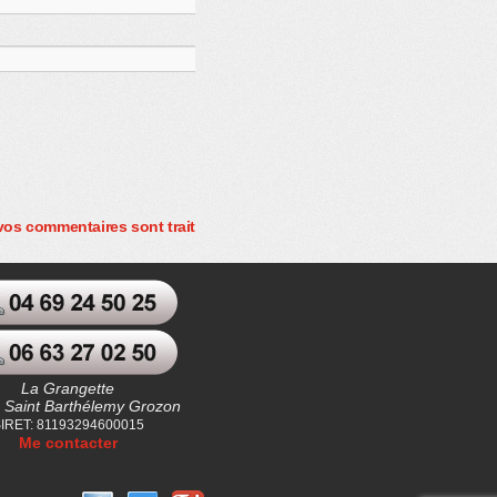
 vos commentaires sont traitées
.
La Grangette
 Saint Barthélemy Grozon
IRET: 81193294600015
Me contacter