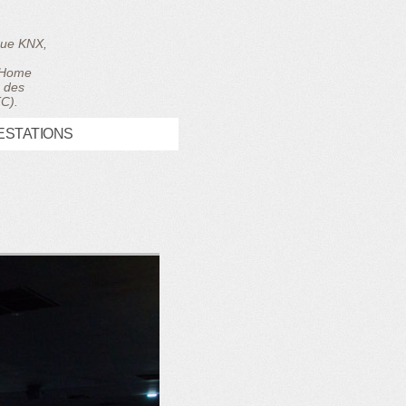
ique KNX,
, Home
e des
TC).
ESTATIONS