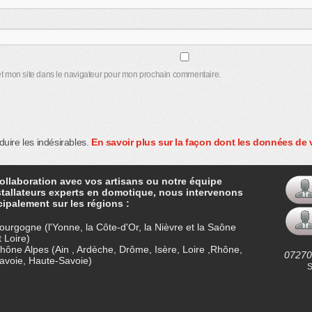
t mon site dans le navigateur pour mon prochain commentaire.
éduire les indésirables.
En savoir plus sur la façon dont les données de
ollaboration avec vos artisans ou notre équipe
stallateurs experts en domotique, nous intervenons
cipalement sur les régions :
ourgogne (l'Yonne, la Côte-d'Or, la Nièvre et la Saône
t Loire)
hône Alpes (Ain , Ardèche, Drôme, Isère, Loire ,Rhône,
07270
avoie, Haute-Savoie)
S