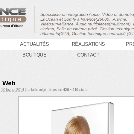
Spécialiste en intégration Audio, Vidéo et domot
EnOcean et Somfy à Valence(26000). Alarme,
Vidéosurveillance. Audio multipièces(multiroom)
cinéma, Salle de cinéma privé. Gestion techniqu
bâtiments(GTB).Gestion technique centralisé (G
ACTUALITÉS
RÉALISATIONS
PR
BOUTIQUE
CONTACT
B Web
e
10 février 2014
|
La taille originale est de
420 × 410
pixels