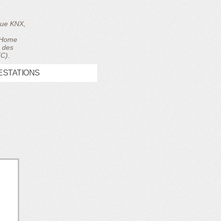
ique KNX,
, Home
e des
TC).
ESTATIONS