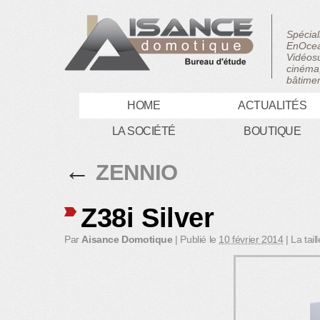
Spécial
EnOcea
Vidéosu
cinéma,
bâtimen
HOME
ACTUALITÉS
LA SOCIÉTÉ
BOUTIQUE
←
ZENNIO
Z38i Silver
Par
Aisance Domotique
|
Publié le
10 février 2014
|
La tail