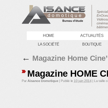
Spécial
EnOcea
Vidéosu
cinéma,
bâtimen
HOME
ACTUALITÉS
LA SOCIÉTÉ
BOUTIQUE
←
Magazine Home Cine’F
Magazine HOME C
Par
Aisance Domotique
|
Publié le
10 juin 2014
|
La taille 