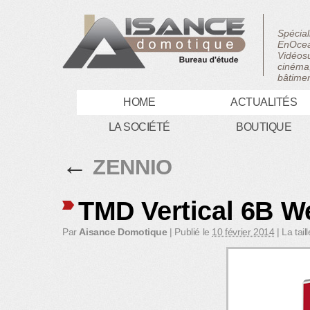
Spécial
EnOcea
Vidéosu
cinéma,
bâtimen
HOME
ACTUALITÉS
LA SOCIÉTÉ
BOUTIQUE
←
ZENNIO
TMD Vertical 6B W
Par
Aisance Domotique
|
Publié le
10 février 2014
|
La tail