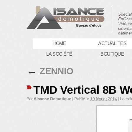
Spécial
EnOcea
Vidéosu
cinéma,
bâtimen
HOME
ACTUALITÉS
LA SOCIÉTÉ
BOUTIQUE
←
ZENNIO
TMD Vertical 8B W
Par
Aisance Domotique
|
Publié le
10 février 2014
|
La tail