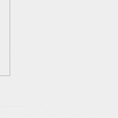
Z41_2.0_White