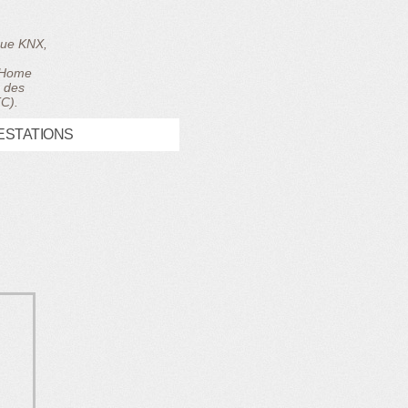
ique KNX,
, Home
e des
TC).
ESTATIONS