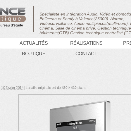
Spécialiste en intégration Audio, Vidéo et domot
EnOcean et Somfy à Valence(26000). Alarme,
Vidéosurveillance. Audio multipièces(multiroom)
cinéma, Salle de cinéma privé. Gestion techniqu
bâtiments(GTB).Gestion technique centralisé (G
ACTUALITÉS
RÉALISATIONS
PR
BOUTIQUE
CONTACT
e
10 février 2014
|
La taille originale est de
420 × 410
pixels