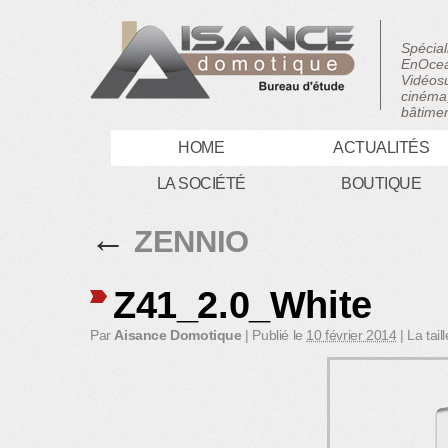
Spécial
EnOcea
Vidéosu
cinéma,
bâtimen
HOME
ACTUALITÉS
LA SOCIÉTÉ
BOUTIQUE
←
ZENNIO
Z41_2.0_White
Par
Aisance Domotique
|
Publié le
10 février 2014
|
La tail